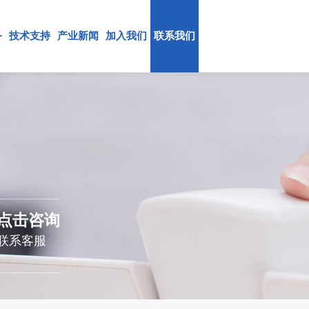
务
技术支持
产业新闻
加入我们
联系我们
点击咨询
联系客服