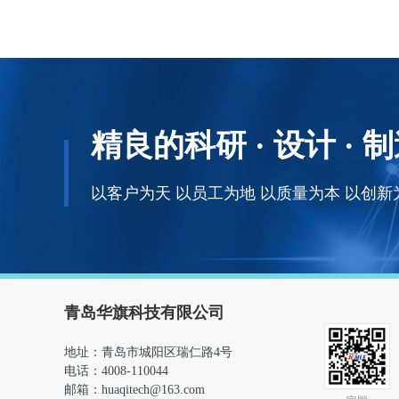
青岛华旗科技有限公司
地址：青岛市城阳区瑞仁路4号
电话：4008-110044
邮箱：huaqitech@163.com