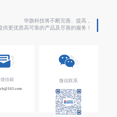
华旗科技将不断完善、提高，
提供更优质高可靠的产品及尽善的服务！
反馈信箱
微信联系
ech@163.com