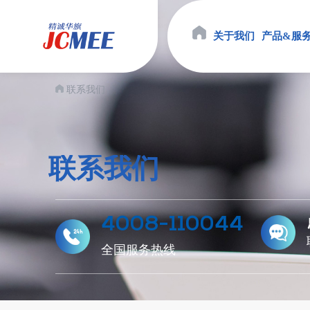
关于我们
产品&服
联系我们
联系我们
4008-110044
全国服务热线