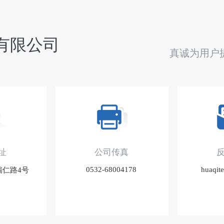
有限公司
真诚为用户
址
公司传真
0532-68004178
huaqit
瑞仁路4号